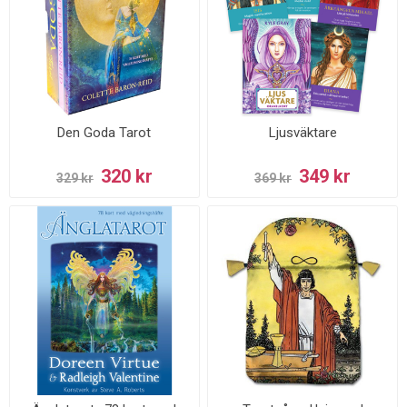
Den Goda Tarot
Ljusväktare
320 kr
349 kr
329 kr
369 kr