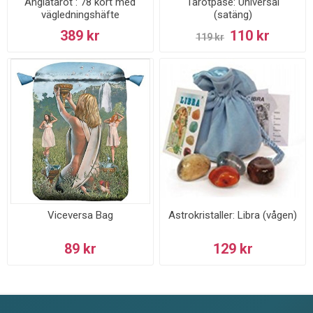
Änglatarot : 78 kort med
Tarotpåse: Universal
vägledningshäfte
(satäng)
389 kr
110 kr
119 kr
Viceversa Bag
Astrokristaller: Libra (vågen)
89 kr
129 kr