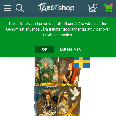
0
Kakor (cookies) hjälper oss att tillhandahålla våra tjänster.
Hem
Kortlekar
Orakelkort
Änglar och Förfäder Orakelkort
Genom att använda våra tjänster godkänner du att vi behöver
använda cookies.
Änglar och Förfäder Orakelkort
OK
LÄR DIG MER