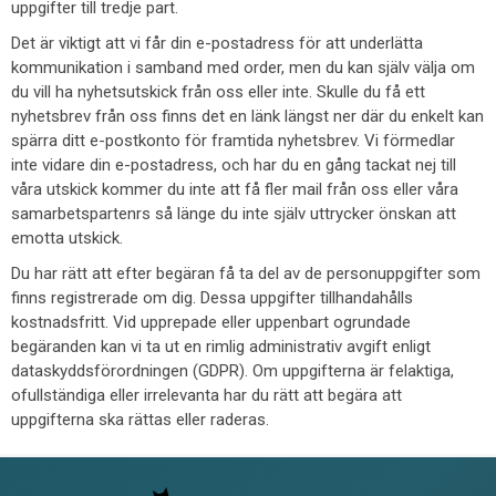
uppgifter till tredje part.
Det är viktigt att vi får din e-postadress för att underlätta
kommunikation i samband med order, men du kan själv välja om
du vill ha nyhetsutskick från oss eller inte. Skulle du få ett
nyhetsbrev från oss finns det en länk längst ner där du enkelt kan
spärra ditt e-postkonto för framtida nyhetsbrev. Vi förmedlar
inte vidare din e-postadress, och har du en gång tackat nej till
våra utskick kommer du inte att få fler mail från oss eller våra
samarbetspartenrs så länge du inte själv uttrycker önskan att
emotta utskick.
Du har rätt att efter begäran få ta del av de personuppgifter som
finns registrerade om dig. Dessa uppgifter tillhandahålls
kostnadsfritt. Vid upprepade eller uppenbart ogrundade
begäranden kan vi ta ut en rimlig administrativ avgift enligt
dataskyddsförordningen (GDPR). Om uppgifterna är felaktiga,
ofullständiga eller irrelevanta har du rätt att begära att
uppgifterna ska rättas eller raderas.