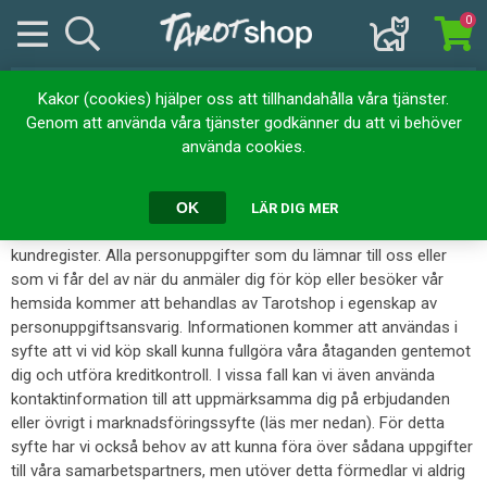
0
Kakor (cookies) hjälper oss att tillhandahålla våra tjänster.
Personuppgifter
Genom att använda våra tjänster godkänner du att vi behöver
använda cookies.
För att handla hos oss måste du fylla i alla obligatoriska fält vid
kundregistreringen. Genomförd beställning innebär att du
OK
LÄR DIG MER
samtycker till att namn och personnummer registreras i vårt
kundregister. Alla personuppgifter som du lämnar till oss eller
som vi får del av när du anmäler dig för köp eller besöker vår
hemsida kommer att behandlas av Tarotshop i egenskap av
personuppgiftsansvarig. Informationen kommer att användas i
syfte att vi vid köp skall kunna fullgöra våra åtaganden gentemot
dig och utföra kreditkontroll. I vissa fall kan vi även använda
kontaktinformation till att uppmärksamma dig på erbjudanden
eller övrigt i marknadsföringssyfte (läs mer nedan). För detta
syfte har vi också behov av att kunna föra över sådana uppgifter
till våra samarbetspartners, men utöver detta förmedlar vi aldrig