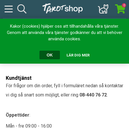
0
Kakor (cookies) hjälper oss att tillhandahålla våra tjänster.
Kontakta oss
Genom att använda våra tjänster godkänner du att vi behöver
använda cookies.
Tarotshop.se
OK
LÄR DIG MER
Epost:
info@tarotshop.se
Kundtjänst
För frågor om din order, fyll i formuläret nedan så kontaktar
vi dig så snart som möjligt, eller ring
08-440 76 72
.
Öppettider
:
Mån - fre 09:00 - 16:00