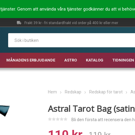
ra tjänster. Genom att använda våra tjänster godkänner du att vi behö
Frakt 39 kr - fri standardfrakt vid order på 400 kr eller mer
MÅNADENS ERBJUDANDE
ASTRO
KATALOG
TIDNINGEN 
Hem
Redskap
Redskap för tarot
As
Astral Tarot Bag (satin
Bli den första att recensera den 
110 kr
119 kr