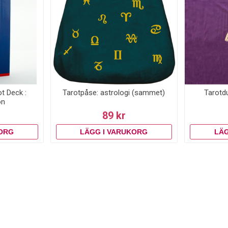
t Deck :
Tarotpåse: astrologi (sammet)
Tarotd
on
89 kr