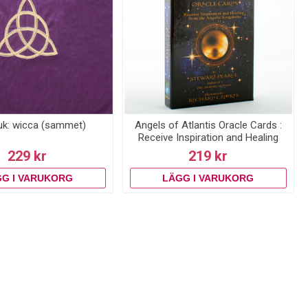
uk: wicca (sammet)
Angels of Atlantis Oracle Cards :
Receive Inspiration and Healing
from the Angelic Kingdoms
229 kr
219 kr