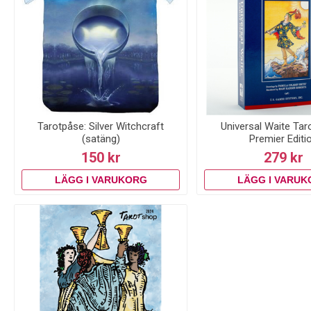
Tarotpåse: Silver Witchcraft
Universal Waite Taro
(satäng)
Premier Editi
150 kr
279 kr