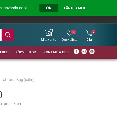
ver använda cookies.
OK
LÄR DIG MER
0
(0)
Mitt konto
Önskelista
0 kr
FREE
KÖPVILLKOR
KONTAKTA OSS
tral Tarot Bag (satin)
)
här produkten