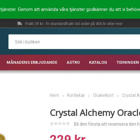
ra tjänster. Genom att använda våra tjänster godkänner du att vi behö
Frakt 39 kr - fri standardfrakt vid order på 400 kr eller mer
MÅNADENS ERBJUDANDE
ASTRO
KATALOG
TIDNINGEN 
Hem
Kortlekar
Orakelkort
Crystal 
Crystal Alchemy Oracl
Bli den första att recensera den 
229 kr