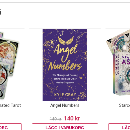
å
inated Tarot
Angel Numbers
Starc
140 kr
149 kr