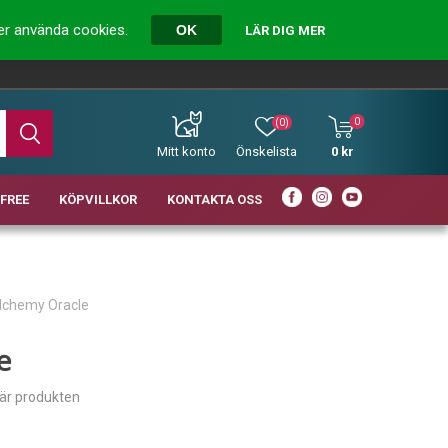
ver använda cookies.
OK
LÄR DIG MER
0
(0)
Mitt konto
Önskelista
0 kr
FREE
KÖPVILLKOR
KONTAKTA OSS
Alchemy Oracle
e
här produkten