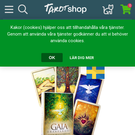
0
Kakor (cookies) hjälper oss att tillhandahålla våra tjänster.
Hem
Kortlekar
Orakelkort
Gaia orakelkort
Genom att använda våra tjänster godkänner du att vi behöver
använda cookies.
Gaia orakelkort
OK
LÄR DIG MER