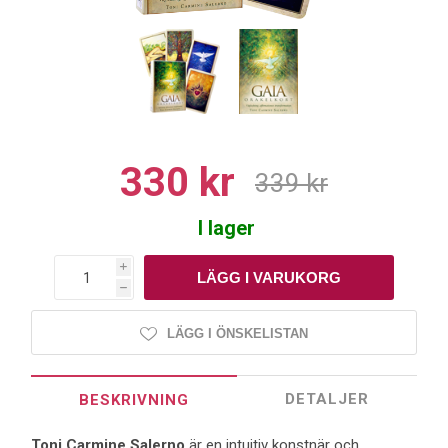
330 kr
339 kr
I lager
i
h
LÄGG I ÖNSKELISTAN
DETALJER
BESKRIVNING
Toni Carmine Salerno
är en intuitiv konstnär och