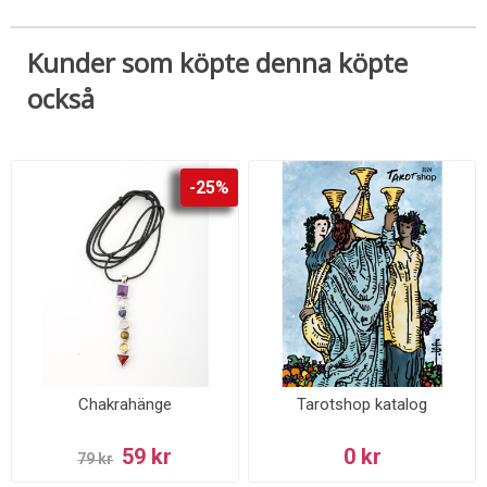
Kunder som köpte denna köpte
också
-25%
Chakrahänge
Tarotshop katalog
59 kr
0 kr
79 kr