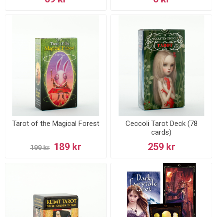
Tarot of the Magical Forest
Ceccoli Tarot Deck (78
cards)
189 kr
259 kr
199 kr