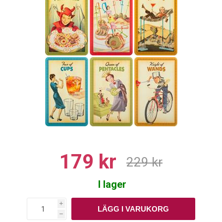
179 kr
229 kr
I lager
i
h