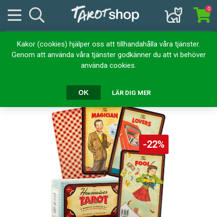
0
Kakor (cookies) hjälper oss att tillhandahålla våra tjänster.
Hem
Kortlekar
Tarotkort
The Housewives Tarot
Genom att använda våra tjänster godkänner du att vi behöver
använda cookies.
The Housewives Tarot
OK
LÄR DIG MER
-22%