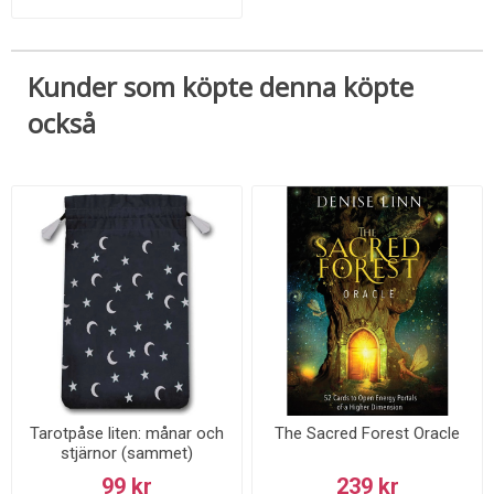
Kunder som köpte denna köpte
också
Tarotpåse liten: månar och
The Sacred Forest Oracle
stjärnor (sammet)
99 kr
239 kr