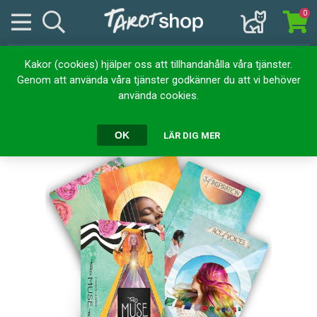
0
Kakor (cookies) hjälper oss att tillhandahålla våra tjänster.
Hem
Kortlekar
Tarotkort
The Muse Tarot
Genom att använda våra tjänster godkänner du att vi behöver
använda cookies.
The Muse Tarot
OK
LÄR DIG MER