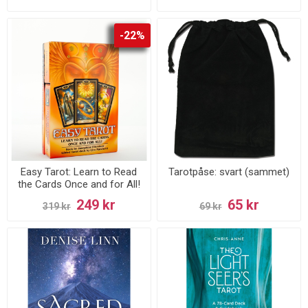
-22%
Easy Tarot: Learn to Read
Tarotpåse: svart (sammet)
the Cards Once and for All!
249 kr
65 kr
319 kr
69 kr