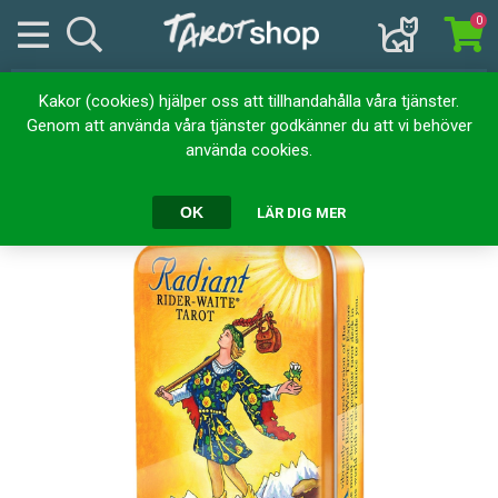
0
Kakor (cookies) hjälper oss att tillhandahålla våra tjänster.
Hem
Kortlekar
Tarotkort
Radiant Rider-Waite® in a Tin
Genom att använda våra tjänster godkänner du att vi behöver
använda cookies.
Radiant Rider-Waite® in a Tin
OK
LÄR DIG MER