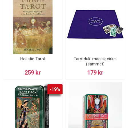
Holistic Tarot
Tarotduk: magisk cirkel
(sammet)
259 kr
179 kr
-19%