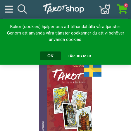
0
Kakor (cookies) hjälper oss att tillhandahålla våra tjänster.
Hem
Böcker
Tarot
Tarot : lär dig att tolka korten
Genom att använda våra tjänster godkänner du att vi behöver
använda cookies.
Tarot : lär dig att tolka korten
OK
LÄR DIG MER