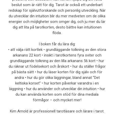
beslut som är rätt för dig. Tarot är också ett underbart
redskap för självutforskande och personlig utveckling. När
du utvecklar din intuition blir du mer medveten om de olika
energier och möjligheter som omger dig, och ju mer du lär
dig att lita på tarotkorten, desto bättre kan intuitionen
flöda.
I boken får du lära dig:
• att välja rätt kortlek • grundläggande tolkning av den stora
arkanans 22 kort • insikt i tarotkortens fyra sviter och
grundläggande tolkning av den lilla arkanans 56 kort • hur
du räknar ut födelsekort och årskort • hur du ställer frågor
på bästa sätt • hur du läser korten för dig själv och för
andra • hur du gör olika läggningar, bland annat ”Det
keltiska korset” • hur korten påverkar varandra i en
läggning • hur du använder och utvecklar din intuition • hur
du kan använda korten som stöd för dina mediala
förmågor – och mycket mer!
Kim Arnold är professionell tarotläsare och lärare i tarot.