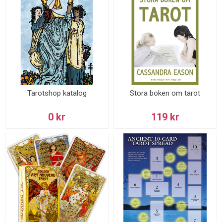
Tarotshop katalog
Stora boken om tarot
0 kr
119 kr