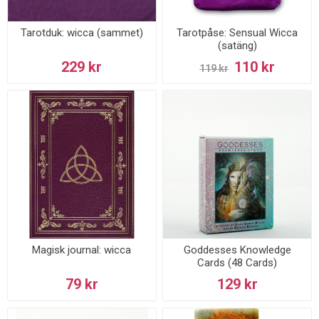
Tarotduk: wicca (sammet)
Tarotpåse: Sensual Wicca
(satäng)
229 kr
110 kr
119 kr
Magisk journal: wicca
Goddesses Knowledge
Cards (48 Cards)
79 kr
129 kr