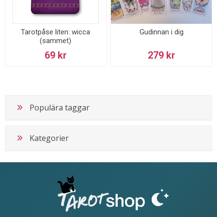
Tarotpåse liten: wicca
Gudinnan i dig
(sammet)
69 kr
279 kr
Populära taggar
Kategorier