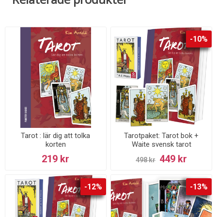
-10%
Tarot : lär dig att tolka
Tarotpaket: Tarot bok +
korten
Waite svensk tarot
(pocketstorlek)
219 kr
449 kr
498 kr
-12%
-13%