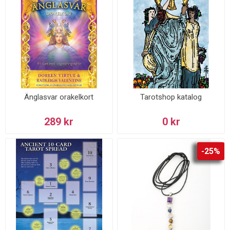
Änglasvar orakelkort
Tarotshop katalog
289 kr
0 kr
-25%