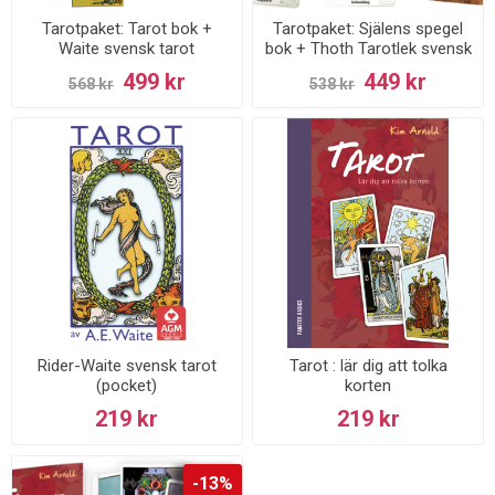
Tarotpaket: Tarot bok +
Tarotpaket: Själens spegel
Waite svensk tarot
bok + Thoth Tarotlek svensk
(standardstorlek)
lek
499 kr
449 kr
568 kr
538 kr
Rider-Waite svensk tarot
Tarot : lär dig att tolka
(pocket)
korten
219 kr
219 kr
-13%