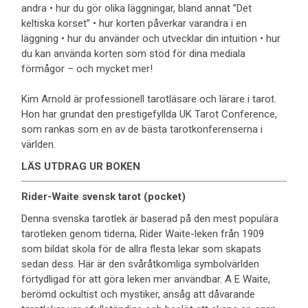
andra • hur du gör olika läggningar, bland annat ”Det
keltiska korset” • hur korten påverkar varandra i en
läggning • hur du använder och utvecklar din intuition • hur
du kan använda korten som stöd för dina mediala
förmågor – och mycket mer!
Kim Arnold är professionell tarotläsare och lärare i tarot.
Hon har grundat den prestigefyllda UK Tarot Conference,
som rankas som en av de bästa tarotkonferenserna i
världen.
LÄS UTDRAG UR BOKEN
Rider-Waite svensk tarot (pocket)
Denna svenska tarotlek är baserad på den mest populära
tarotleken genom tiderna, Rider Waite-leken från 1909
som bildat skola för de allra flesta lekar som skapats
sedan dess. Här är den svåråtkomliga symbolvärlden
förtydligad för att göra leken mer användbar. A E Waite,
berömd ockultist och mystiker, ansåg att dåvarande