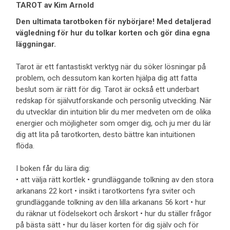
TAROT av Kim Arnold
Den ultimata tarotboken för nybörjare! Med detaljerad
vägledning för hur du tolkar korten och gör dina egna
läggningar.
Tarot är ett fantastiskt verktyg när du söker lösningar på
problem, och dessutom kan korten hjälpa dig att fatta
beslut som är rätt för dig. Tarot är också ett underbart
redskap för självutforskande och personlig utveckling. När
du utvecklar din intuition blir du mer medveten om de olika
energier och möjligheter som omger dig, och ju mer du lär
dig att lita på tarotkorten, desto bättre kan intuitionen
flöda.
I boken får du lära dig:
• att välja rätt kortlek • grundläggande tolkning av den stora
arkanans 22 kort • insikt i tarotkortens fyra sviter och
grundläggande tolkning av den lilla arkanans 56 kort • hur
du räknar ut födelsekort och årskort • hur du ställer frågor
på bästa sätt • hur du läser korten för dig själv och för