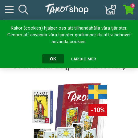
0
Kakor (cookies) hjälper oss att tillhandahålla våra tjänster.
Hem
Kortlekar
Tarotset (Bok & Kort)
Genom att använda våra tjänster godkänner du att vi behöver
Tarotpaket: Tarot bok + Waite svensk tarot (pocketstorlek)
använda cookies.
Tarotpaket: Tarot bok + Waite
OK
LÄR DIG MER
svensk tarot (pocketstorlek)
-10%