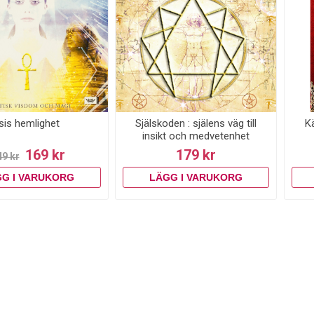
Isis hemlighet
Själskoden : själens väg till
Kä
insikt och medvetenhet
169 kr
179 kr
49 kr