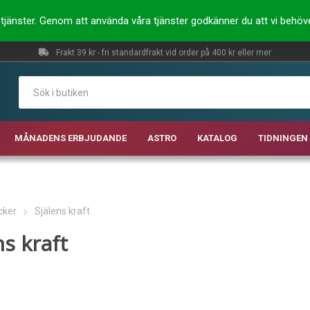
ra tjänster. Genom att använda våra tjänster godkänner du att vi behö
Frakt 39 kr - fri standardfrakt vid order på 400 kr eller mer
MÅNADENS ERBJUDANDE
ASTRO
KATALOG
TIDNINGEN 
cker
Själens kraft
ns kraft