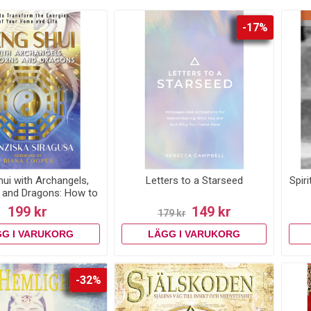
-17%
ui with Archangels,
Letters to a Starseed
Spiri
, and Dragons: How to
orm the Energies of
199 kr
149 kr
179 kr
r Home and Life
-32%