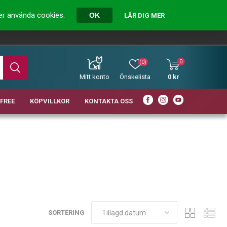
ver använda cookies.
OK
LÄR DIG MER
0
(0)
Mitt konto
Önskelista
0 kr
FREE
KÖPVILLKOR
KONTAKTA OSS
SORTERING