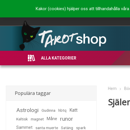
Kakor (cookies) hjälper oss att tillhandahålla vå
ALLA KATEGORIER
Hem
Bö
Populära taggar
Själe
Astrologi
Katt
Gudinna
hbtq
runor
Måne
Keltisk
magnet
Sammet
santa muerte
Satäng
spark