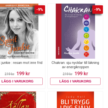
-9%
-9%
t junkie : resan mot inre frid
Chakran: sju nycklar till läkning
av energikroppen
199 kr
199 kr
219 kr
219 kr