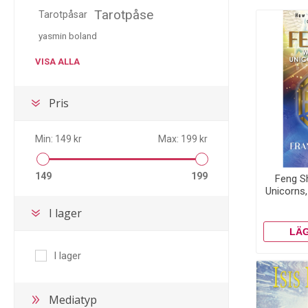
Tarotpåse
Tarotpåsar
yasmin boland
VISA ALLA
Pris
Min:
149 kr
Max:
199 kr
149
199
Feng Sh
Unicorns
Transf
I lager
You
I lager
Mediatyp