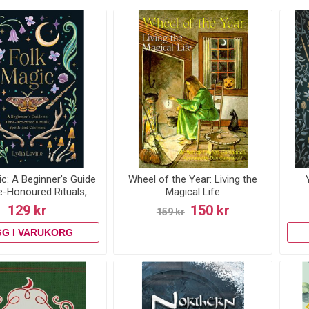
c: A Beginner’s Guide
Wheel of the Year: Living the
e-Honoured Rituals,
Magical Life
lls and Customs
129 kr
150 kr
159 kr