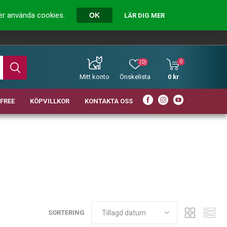
ver använda cookies.
OK
LÄR DIG MER
0
(0)
Mitt konto
Önskelista
0 kr
FREE
KÖPVILLKOR
KONTAKTA OSS
SORTERING