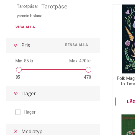
Tarotpåse
Tarotpåsar
yasmin boland
VISA ALLA
Pris
RENSA ALLA
Min:
85 kr
Max:
470 kr
85
470
Folk Magi
to Tim
Spe
I lager
I lager
Mediatyp