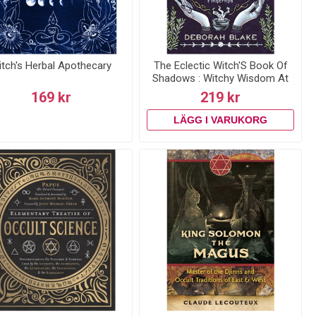
tch's Herbal Apothecary
The Eclectic Witch'S Book Of
Shadows : Witchy Wisdom At
Your Fingertips
169 kr
219 kr