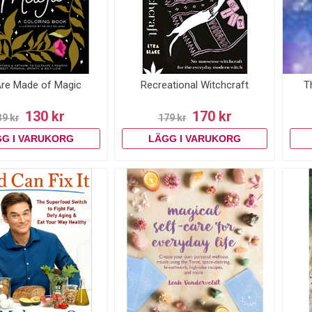
re Made of Magic
Recreational Witchcraft
T
130 kr
170 kr
39 kr
179 kr