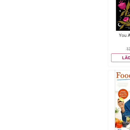
You A
1