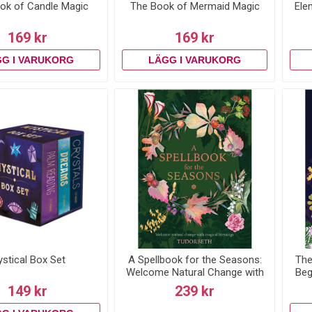
ok of Candle Magic
The Book of Mermaid Magic
Ele
169 kr
169 kr
stical Box Set
A Spellbook for the Seasons:
The
Welcome Natural Change with
Beg
Magical Blessings
149 kr
239 kr