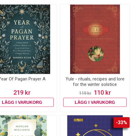
Year Of Pagan Prayer A
Yule - rituals, recipes and lore
for the winter solstice
219 kr
110 kr
119 kr
-33%