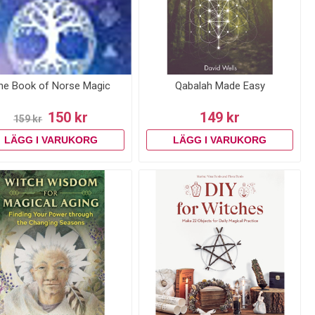
he Book of Norse Magic
Qabalah Made Easy
150 kr
149 kr
159 kr