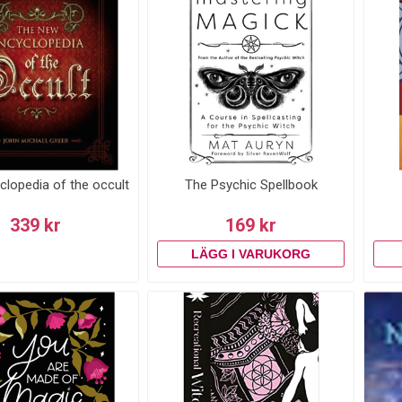
lopedia of the occult
The Psychic Spellbook
339 kr
169 kr