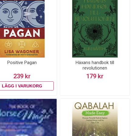
Positive Pagan
Häxans handbok till
revolutionen
239 kr
179 kr