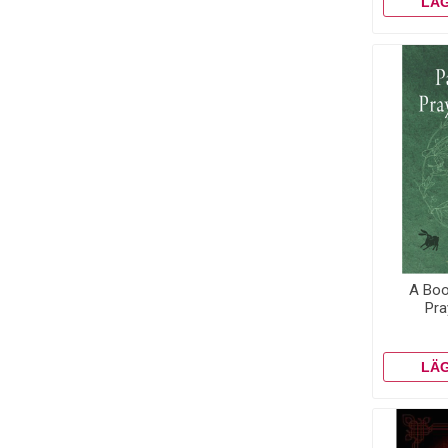
A Boo
Pra