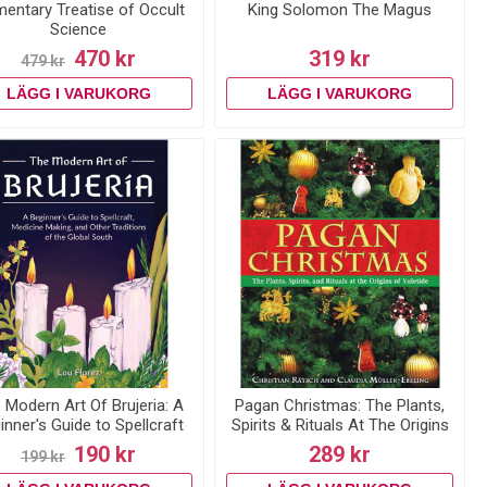
mentary Treatise of Occult
King Solomon The Magus
Science
470 kr
319 kr
479 kr
 Modern Art Of Brujeria: A
Pagan Christmas: The Plants,
inner's Guide to Spellcraft
Spirits & Rituals At The Origins
Of Yuletide (O)
190 kr
289 kr
199 kr