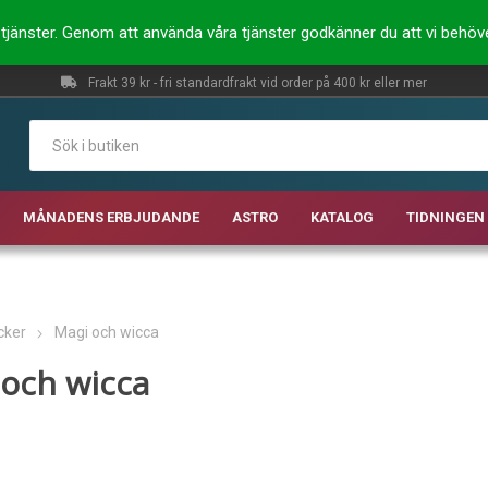
ra tjänster. Genom att använda våra tjänster godkänner du att vi behö
Frakt 39 kr - fri standardfrakt vid order på 400 kr eller mer
MÅNADENS ERBJUDANDE
ASTRO
KATALOG
TIDNINGEN 
cker
Magi och wicca
 och wicca