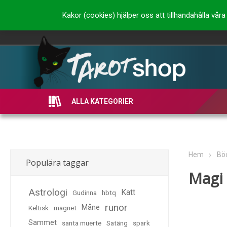
Kakor (cookies) hjälper oss att tillhandahålla vå
ALLA KATEGORIER
Hem
Bö
Populära taggar
Magi
Astrologi
Katt
Gudinna
hbtq
runor
Måne
Keltisk
magnet
Sammet
santa muerte
Satäng
spark