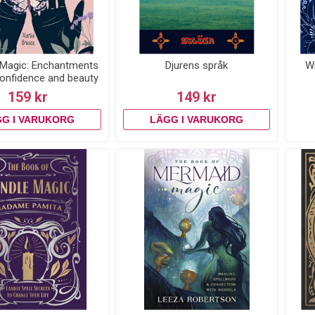
Magic: Enchantments
Djurens språk
Wi
confidence and beauty
159 kr
149 kr