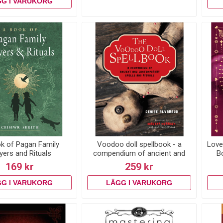
k of Pagan Family
Voodoo doll spellbook - a
Love
yers and Rituals
compendium of ancient and
B
contemporary spells and
169 kr
259 kr