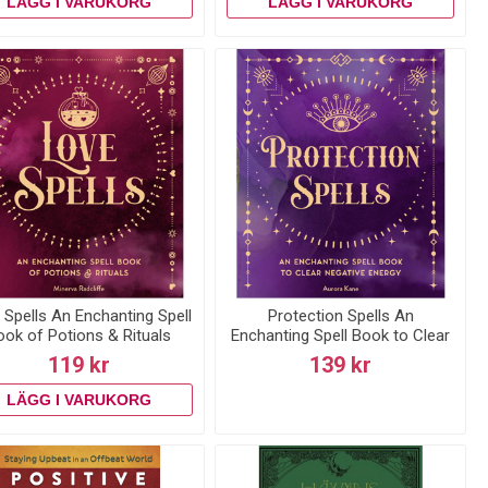
 Spells An Enchanting Spell
Protection Spells An
ook of Potions & Rituals
Enchanting Spell Book to Clear
Negative
119 kr
139 kr