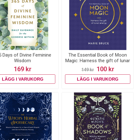
5 Days of Divine Feminine
The Essential Book of Moon
Wisdom
Magic: Harness the gift of lunar
energy
169 kr
100 kr
149 kr