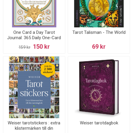
One Card a Day Tarot
Tarot Talisman - The World
Journal: 365 Daily One-Card
Readings for a Year of
150 kr
69 kr
159 kr
Intuitive Reflection
Weiser tarotstickers : extra
Weiser tarotdagbok
klistermärken till din