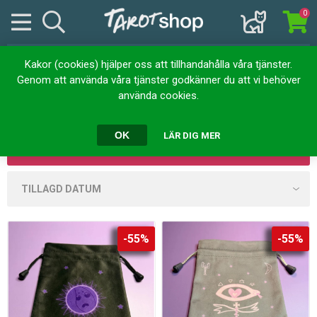
0
Kakor (cookies) hjälper oss att tillhandahålla våra tjänster.
Hem
Redskap
Redskap för tarot
Genom att använda våra tjänster godkänner du att vi behöver
Redskap för tarot
använda cookies.
OK
LÄR DIG MER
FILTER
-55%
-55%