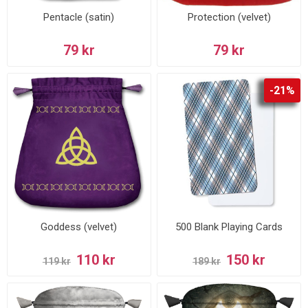
Pentacle (satin)
Protection (velvet)
79 kr
79 kr
-21%
Goddess (velvet)
500 Blank Playing Cards
110 kr
150 kr
119 kr
189 kr