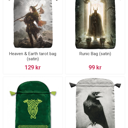
Heaven & Earth tarot bag
Runic Bag (satin)
(satin)
129 kr
99 kr