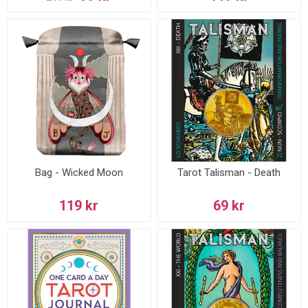
Bag - Wicked Moon
Tarot Talisman - Death
119 kr
69 kr