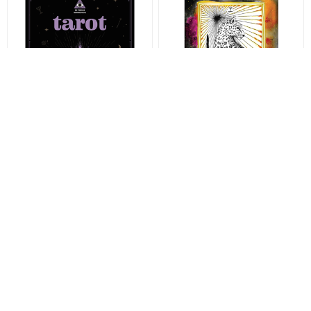
In Focus Tarot Workbook, In
The Wild Unknown
Focus Tarot Wo
Notebook Set
140 kr
119 kr
149 kr