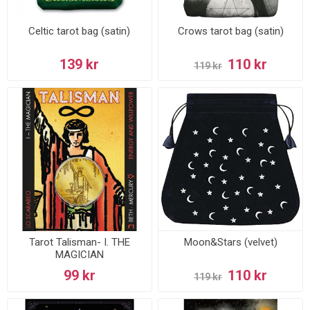
Celtic tarot bag (satin)
Crows tarot bag (satin)
139 kr
110 kr
119 kr
Tarot Talisman- I. THE
Moon&Stars (velvet)
MAGICIAN
99 kr
110 kr
119 kr