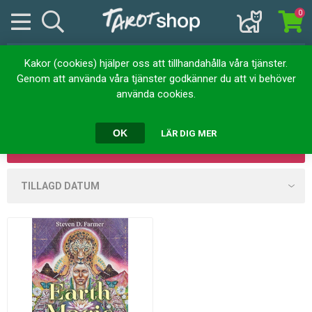
0
Kakor (cookies) hjälper oss att tillhandahålla våra tjänster.
Hem
Böcker
Andlighet
Heliga platser
Genom att använda våra tjänster godkänner du att vi behöver
Heliga platser
använda cookies.
OK
LÄR DIG MER
FILTER